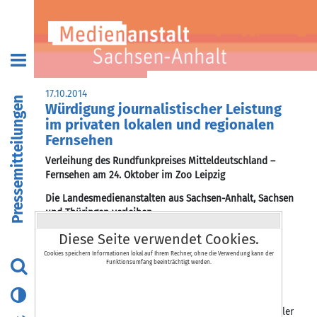
17.10.2014
Pressemitteilungen
Würdigung journalistischer Leistung
im privaten lokalen und regionalen
Fernsehen
Verleihung des Rundfunkpreises Mitteldeutschland –
Fernsehen am 24. Oktober im Zoo Leipzig
Die Landesmedienanstalten aus Sachsen-Anhalt, Sachsen
und Thüringen verleihen
Diese Seite verwendet Cookies.
am 24. Oktober 2014, ab 19.00 Uhr,
im Zoo Leipzig / Eventbereich Gondwanaland
Cookies speichern Informationen lokal auf Ihrem Rechner, ohne die Verwendung kann der
Funktionsumfang beeinträchtigt werden.
zum 10. Mal den Rundfunkpreis Mitteldeutschland –
Fernsehen. Mit der gemeinsamen Preisvergabe werden
hervorragende Programmbeiträge privater kommerzieller