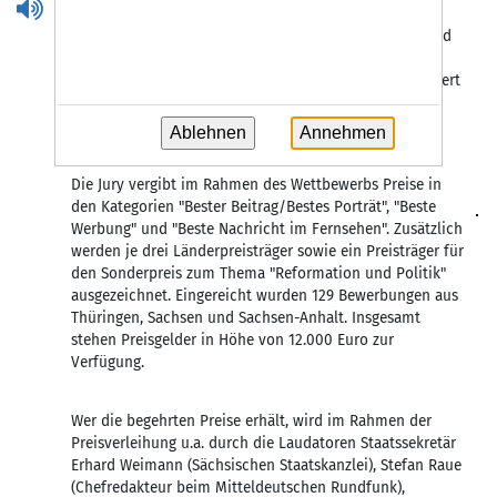
Fernsehanbieter aus den mitteldeutschen Ländern
gewürdigt. Außerdem sollen das große Engagement und
der Ideenreichtum des lokalen Fernsehens, mit dem in
und über die drei Bundesländer berichtet wird, honoriert
und den Preisträgern eine große öffentliche
Aufmerksamkeit für ihre Leistungen zuteilwerden.
Ablehnen
Annehmen
Die Jury vergibt im Rahmen des Wettbewerbs Preise in
den Kategorien "Bester Beitrag/Bestes Porträt", "Beste
Werbung" und "Beste Nachricht im Fernsehen". Zusätzlich
werden je drei Länderpreisträger sowie ein Preisträger für
den Sonderpreis zum Thema "Reformation und Politik"
ausgezeichnet. Eingereicht wurden 129 Bewerbungen aus
Thüringen, Sachsen und Sachsen-Anhalt. Insgesamt
stehen Preisgelder in Höhe von 12.000 Euro zur
Verfügung.
Wer die begehrten Preise erhält, wird im Rahmen der
Preisverleihung u.a. durch die Laudatoren Staatssekretär
Erhard Weimann (Sächsischen Staatskanzlei), Stefan Raue
(Chefredakteur beim Mitteldeutschen Rundfunk),