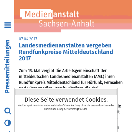
07.04.2017
Pressemitteilungen
Landesmedienanstalten vergeben
Rundfunkpreise Mitteldeutschland
2017
Zum 13. Mal vergibt die Arbeitsgemeinschaft der
mitteldeutschen Landesmedienanstalten (AML) ihren
Rundfunkpreis Mitteldeutschland für Hörfunk, Fernsehen
und Bürgermedien. Damit würdigen die drei
mitteldeutschen Landesmedienanstalten jährlich den
Diese Seite verwendet Cookies.
Ideenreichtum der kommerziellen und
nichtkommerziellen Rundfunkproduzenten/innen sowie
Cookies speichern Informationen lokal auf Ihrem Rechner, ohne die Verwendung kann der
Funktionsumfang beeinträchtigt werden.
ihre engagierte Berichterstattung und die hohe Qualität
ihrer in den drei Bundesländern produzierten Beiträge.
In der AML arbeiten die Thüringer Landesmedienanstalt