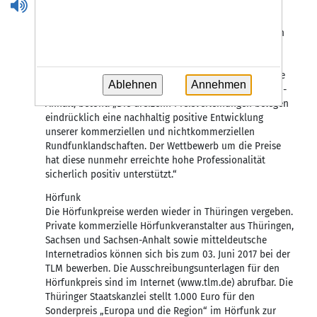
(TLM), die Medienanstalt Sachsen-Anhalt und die
Sächsische Landesanstalt für privaten Rundfunk und
neue Medien (SLM) zusammen. Sie loben Preisgelder in
Höhe von insgesamt 31.000 Euro aus. Darüber hinaus
stellen Sponsoren 3.000 Euro für Sonderpreise zum
Thema „Europa und die Region“ bereit. Der amtierende
Ablehnen
Annehmen
AML-Vorsitzende, Martin Heine, Medienanstalt Sachsen-
Anhalt, betont: „Die dreizehn Preisverleihungen belegen
eindrücklich eine nachhaltig positive Entwicklung
unserer kommerziellen und nichtkommerziellen
Rundfunklandschaften. Der Wettbewerb um die Preise
hat diese nunmehr erreichte hohe Professionalität
sicherlich positiv unterstützt.“
Hörfunk
Die Hörfunkpreise werden wieder in Thüringen vergeben.
Private kommerzielle Hörfunkveranstalter aus Thüringen,
Sachsen und Sachsen-Anhalt sowie mitteldeutsche
Internetradios können sich bis zum 03. Juni 2017 bei der
TLM bewerben. Die Ausschreibungsunterlagen für den
Hörfunkpreis sind im Internet (www.tlm.de) abrufbar. Die
Thüringer Staatskanzlei stellt 1.000 Euro für den
Sonderpreis „Europa und die Region“ im Hörfunk zur