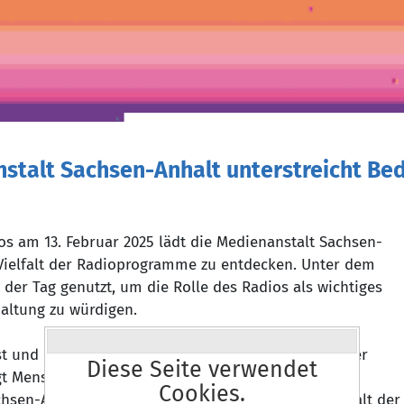
nstalt Sachsen-Anhalt unterstreicht Be
os am 13. Februar 2025 lädt die Medienanstalt Sachsen-
 Vielfalt der Radioprogramme zu entdecken. Unter dem
 der Tag genutzt, um die Rolle des Radios als wichtiges
altung zu würdigen.
t und bleibt als Volksmedium täglicher Begleiter der
Diese Seite verwendet
ngt Menschen zusammen“, sagt Markus Kurze,
Cookies.
hsen-Anhalt. „Wir möchten an diesem Tag die Vielfalt der