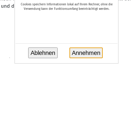
Cookies speichern Informationen lokal auf Ihrem Rechner, ohne die
und die Menschen ermutigen, diese vielzähligen
Verwendung kann der Funktionsumfang beeinträchtigt werden.
Ablehnen
Annehmen