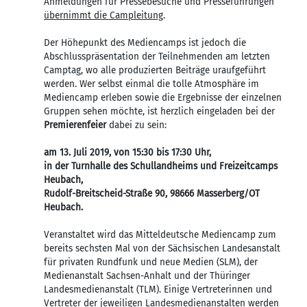
Anmeldungen für Pressebesuche und Presseführungen
übernimmt die Campleitung
.
Der Höhepunkt des Mediencamps ist jedoch die
Abschlusspräsentation der Teilnehmenden am letzten
Camptag, wo alle produzierten Beiträge uraufgeführt
werden. Wer selbst einmal die tolle Atmosphäre im
Mediencamp erleben sowie die Ergebnisse der einzelnen
Gruppen sehen möchte, ist herzlich eingeladen bei der
Premierenfeier
dabei zu sein:
am 13. Juli 2019, von 15:30 bis 17:30 Uhr,
in der Turnhalle des Schullandheims und Freizeitcamps
Heubach,
Rudolf-Breitscheid-Straße 90, 98666 Masserberg/OT
Heubach.
Veranstaltet wird das Mitteldeutsche Mediencamp zum
bereits sechsten Mal von der Sächsischen Landesanstalt
für privaten Rundfunk und neue Medien (SLM), der
Medienanstalt Sachsen-Anhalt und der Thüringer
Landesmedienanstalt (TLM). Einige Vertreterinnen und
Vertreter der jeweiligen Landesmedienanstalten werden