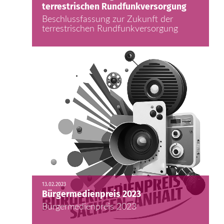
terrestrischen Rundfunkversorgung
Beschlussfassung zur Zukunft der
terrestrischen Rundfunkversorgung
13.02.2023
Bürgermedienpreis 2023
Bürgermedienpreis 2023