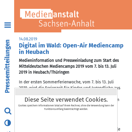
14.08.2019
Pressemitteilungen
Digital im Wald: Open-Air Mediencamp
in Heubach
Medieninformation und Presseeinladung zum Start des
Mitteldeutschen Mediencamps 2019 vom 7. bis 13. Juli
2019 in Heubach/Thüringen
In der ersten Sommerferienwoche, vom 7. bis 13. Juli
2019, wird die Ferienzeit für Kinder und Jugendliche aus
Sachsen, Sachsen-Anhalt und Thüringen zur kreativen
Diese Seite verwendet Cookies.
Medienzeit. Insgesamt 60 Mädchen und Jungen aus den
drei Bundesländern reisen in den Thüringer Wald, um
Cookies speichern Informationen lokal auf Ihrem Rechner, ohne die Verwendung kann der
Funktionsumfang beeinträchtigt werden.
gemeinsam eine Woche lang ihre Medienprodukte zu
entwickeln und selbst zu produzieren.
In fünf verschiedenen Gruppen werden Filme, Hörspiele