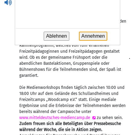
und Reportagen, Webvideos, Comics und Games nach
eigenen Ideen und Vorstellungen der jungen
Medienmacherinnen und Medienmachern designt und
umgesetzt. Methodisch und technisch unterstützt werden
sie dabei von Medienpädagoginnen und
Medienpädagogen der mitteldeutschen
Ablehnen
Annehmen
Landesmedienanstalten. Zudem gibt es täglich ein
Rahmenprogramm, welches von fünf erfahrenen
Freizeitpädagoginnen und Freizeitpädagogen gestaltet
wird. Ob es der gemeinsame Frühsport oder die
abendlichen Bastelaktionen, Gruppenspiele oder
Bühnenshows für die Teilnehmenden sind, der Spaß ist
garantiert.
Die Medienworkshops finden täglich zwischen 10:00 und
18:00 Uhr auf dem Gelände des Schullandheimes und
Freizeitcamps „Woodcamp e.V.“ statt. Einige mediale
Ergebnisse und die Erlebnisse der Teilnehmenden werden
bereits während der Campwoche unter
www.mitteldeutsches-mediencamp.de
zu sehen sein.
Zudem freuen sich alle Beteiligten über Pressebesuche
während der Woche, die sie in Aktion zeigen.