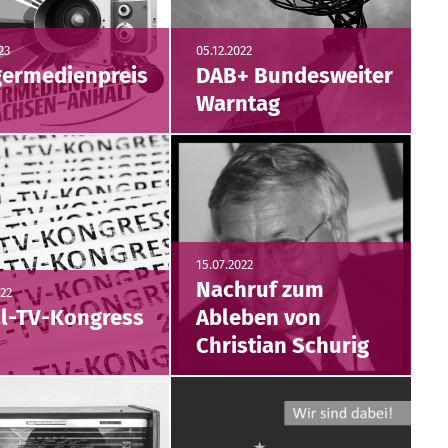
23
05.12.2022
germedienpreis
DAB+ Bundesweiter
3
Warntag
15.07.2022
Nachruf zum
022
l-TV-Kongress
Ableben von
2
Christian Schurig