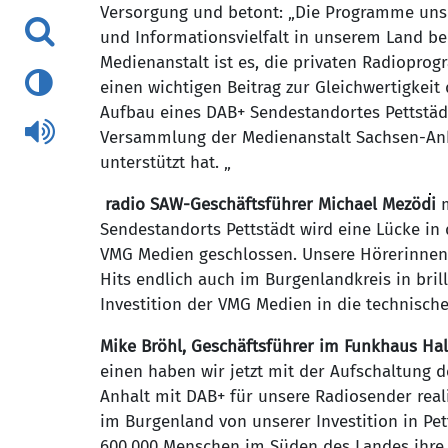
Versorgung und betont: „Die Programme unse
und Informationsvielfalt in unserem Land bei
Medienanstalt ist es, die privaten Radiopr
einen wichtigen Beitrag zur Gleichwertigkeit 
Aufbau eines DAB+ Sendestandortes Pettstädt
Versammlung der Medienanstalt Sachsen-Anha
unterstützt hat. „
radio SAW-Geschäftsführer Michael Mezödi
m
Sendestandorts Pettstädt wird eine Lücke in
VMG Medien geschlossen. Unsere Hörerinne
Hits endlich auch im Burgenlandkreis in brill
Investition der VMG Medien in die technische
Mike Bröhl, Geschäftsführer im Funkhaus Hal
einen haben wir jetzt mit der Aufschaltung 
Anhalt mit DAB+ für unsere Radiosender reali
im Burgenland von unserer Investition in Pe
600.000 Menschen im Süden des Landes ihre L