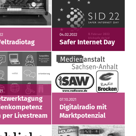
22
04.02.2022
Weltradiotag
Safer Internet Day
21
etzwerktagung
07.10.2021
ienkompetenz
Digitalradio mit
 per Livestream
Marktpotenzial