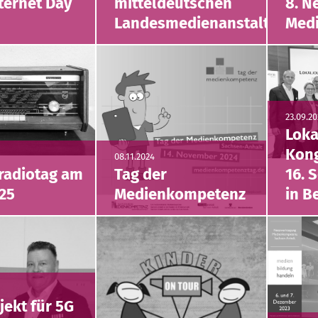
ternet Day
mitteldeutschen
8. N
Landesmedienanstalten
Med
23.09.2
Loka
Kong
08.11.2024
tradiotag am
Tag der
16. 
025
Medienkompetenz
in B
jekt für 5G