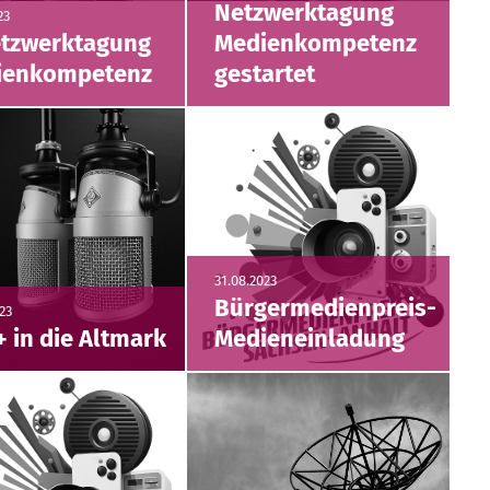
Netzwerktagung
23
etzwerktagung
Medienkompetenz
ienkompetenz
gestartet
31.08.2023
Bürgermedienpreis-
23
 in die Altmark
Medieneinladung