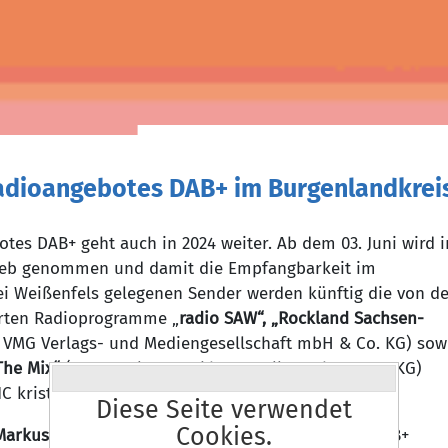
Radioangebotes DAB+ im Burgenlandkrei
tes DAB+ geht auch in 2024 weiter. Ab dem 03. Juni wird i
trieb genommen und damit die Empfangbarkeit im
ei Weißenfels gelegenen Sender werden künftig die von de
erten Radioprogramme „
radio SAW“, „Rockland Sachsen-
: VMG Verlags- und Mediengesellschaft mbH & Co. KG) sow
 The Mix“
(Veranstalter: Funkhaus Halle GmbH & Co. KG)
1C kristallklar per Antenne zu empfangen.
Diese Seite verwendet
Cookies.
Markus Kurze
, begrüßt den weiteren Ausbau der DAB+