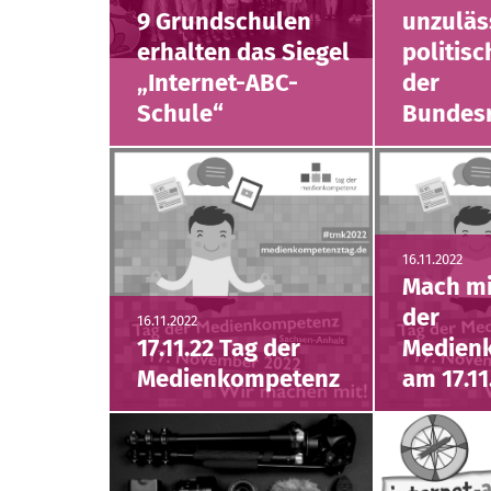
9 Grundschulen
unzuläs
erhalten das Siegel
politis
„Internet-ABC-
der
Schule“
Bundesr
16.11.2022
Mach mi
der
16.11.2022
17.11.22 Tag der
Medien
Medienkompetenz
am 17.11