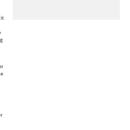
it
e
ig
er
he
er