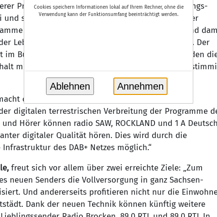
rer Privatradiosender tragen wesentlich zur Meinungs-
Cookies speichern Informationen lokal auf Ihrem Rechner, ohne die
Verwendung kann der Funktionsumfang beeinträchtigt werden.
 und stärken die lokale Kultur und Identität. Ziel der
ogramme landesweit digital empfangbar zu machen und dam
der Lebensverhältnisse in Stadt und Land zu leisten. Der
 im Burgenlandkreis ist dazu ein nächster Schritt, den di
lt mit Infrastrukturmittel aus ihrem Haushalt einstimm
Ablehnen
Annehmen
acht deutlich: „Mit der Inbetriebnahme des DAB+
 der digitalen terrestrischen Verbreitung der Programme d
n und Hörer können radio SAW, ROCKLAND und 1 A Deutsc
anter digitaler Qualität hören. Dies wird durch die
 Infrastruktur des DAB+ Netzes möglich.“
le,
freut sich vor allem über zwei erreichte Ziele: „Zum
des neuen Senders die Vollversorgung in ganz Sachsen-
siert. Und andererseits profitieren nicht nur die Einwohn
ttstädt. Dank der neuen Technik können künftig weitere
ieblingssender Radio Brocken, 89.0 RTL und 89.0 RTL In