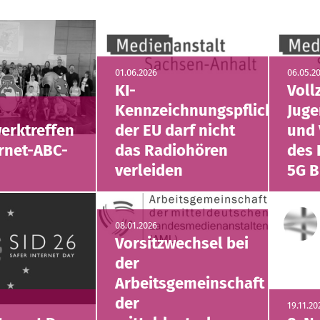
01.06.2026
06.05.2
KI-
Voll
Kennzeichnungspflicht
Jug
werktreffen
der EU darf nicht
und 
ernet-ABC-
das Radiohören
des 
n
verleiden
5G B
08.01.2026
Vorsitzwechsel bei
der
Arbeitsgemeinschaft
der
19.11.20