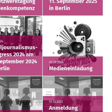
etzwerktagung
11. September 2025
ienkompetenz
in Berlin
024
ljournalismus-
ress 2024 am
September 2024
02.09.2024
erlin
Medieneinladung
01.12.2023
Anmeldung