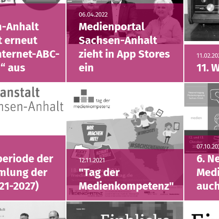
06.04.2022
-Anhalt
Medienportal
t erneut
Sachsen-Anhalt
nternet-ABC-
zieht in App Stores
11.02.20
“ aus
ein
11. 
07.10.20
periode der
6. N
12.11.2021
mlung der
"Tag der
Med
21-2027)
Medienkompetenz"
auch