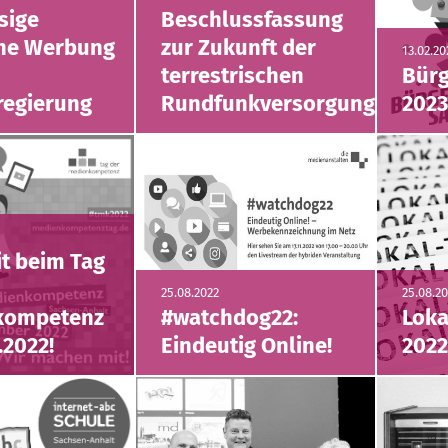
sige
Beschlussfassung
che Werbung
zur Zukunft der
13.02.20
terrestrischen
Bür
egierung
Rundfunkversorgung
202
t beim Tag
25.08.2022
25.08.2
kompetenz
#watchdog22:
Loka
.2022!
Eindeutig Online!
202