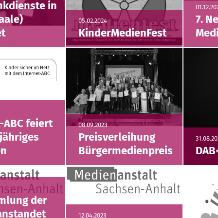
kdienste in
01.12.20
aale)
7. N
05.02.2024
et
KinderMedienFest
Med
-ABC feiert
08.09.2023
jähriges
Preisverleihung
31.08.20
en
Bürgermedienpreis
DAB+
mlung der
anstandet
12.04.2023