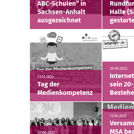
ABC-Schulen“ in
Rundfun
Sachsen-Anhalt
Halle (S
ausgezeichnet
gestart
29.09.2023
Internet
13.11.2023
Tag der
sein 20-
Medienkompetenz
Besteh
13.04.2023
Versam
MSA be
07.06.2023