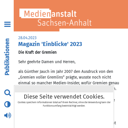
28.04.2023
Publikationen
Magazin 'Einblicke' 2023
Die Kraft der Gremien
Sehr geehrte Damen und Herren,
als Günther Jauch im Jahr 2007 den Ausdruck von den
„Gremien voller Gremlins“ prägte, wusste noch nicht
einmal so mancher Medien-Insider, wofür Gremien genau
stehen und was deren Vertreter denn so genau machen.
Damals ärgerte sich Jauch öffentlich über die ARD-
Diese Seite verwendet Cookies.
Gremien, die seinen Vertrag besonders genau unter die
Cookies speichern Informationen lokal auf Ihrem Rechner, ohne die Verwendung kann der
Lupe nahmen. Im vergangenen Jahr gerieten der
Funktionsumfang beeinträchtigt werden.
Rundfunk- und Verwaltungsrat des Rundfunk Berlin-
Brandenburg ins Kreuzfeuer der Öffentlichkeit. Sie
mussten sich die Frage gefallen lassen, warum sie nicht