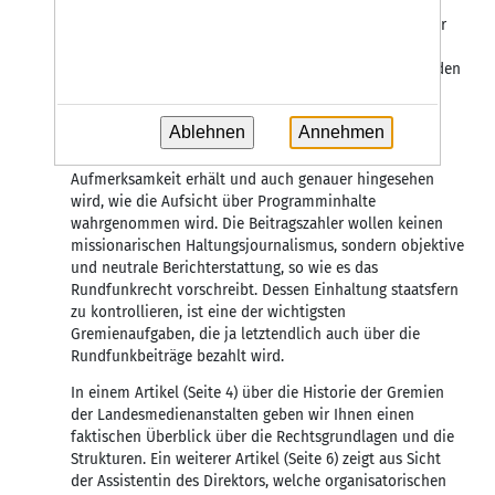
so genau hingesehen haben bei der Ausgestaltung von
Verträgen für die Führungsmannschaft. Umso wichtiger
ist es, dass die Arbeit der Gremien sowohl der des
öffentlich-rechtlichen Rundfunks als auch bei uns in den
Landesmedienanstalten transparent ist. Und meiner
Auffassung nach ist es gut, dass in den aktuellen
Ablehnen
Annehmen
medienpolitischen Diskussionen die Arbeit der
Aufsichtsgremien eine besondere mediale
Aufmerksamkeit erhält und auch genauer hingesehen
wird, wie die Aufsicht über Programminhalte
wahrgenommen wird. Die Beitragszahler wollen keinen
missionarischen Haltungsjournalismus, sondern objektive
und neutrale Berichterstattung, so wie es das
Rundfunkrecht vorschreibt. Dessen Einhaltung staatsfern
zu kontrollieren, ist eine der wichtigsten
Gremienaufgaben, die ja letztendlich auch über die
Rundfunkbeiträge bezahlt wird.
In einem Artikel (Seite 4) über die Historie der Gremien
der Landesmedienanstalten geben wir Ihnen einen
faktischen Überblick über die Rechtsgrundlagen und die
Strukturen. Ein weiterer Artikel (Seite 6) zeigt aus Sicht
der Assistentin des Direktors, welche organisatorischen