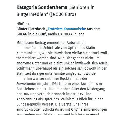
Kategorie Sonderthema
„Senioren in
Bürgermedien“ (je 500 Euro)
Hörfunk
Günter Platzdasch „
Trotzdem Kommunistin
: Aus dem
GULAG in die DDR“,
Radio OKJ 103,4 in Jena
Mit diesem Beitrag erinnert der Autor an die
millionenfachen Schicksale von Opfern des Stalin-
Kommunismus, wie sie inzwischen vielfach eindrucksvoll
thematisiert worden sind. Nur: Hier geht es nicht um
anonyme Opfer und es bleibt unklar, inwieweit sich Adele
Schiffmann überhaupt als ein solches sah, obwohl in der
Stalinzeit ihre gesamte Familie umgebracht wurde.
Immerhin war sie seit ihrer Rückkehr aus der
Sowjetunion im Jahre 1961 Leiterin eines Kurheimes in
Bad Liebenstein, erlebte im hohen Alter den Niedergang
der DDR und verblieb dennoch in der PDS. Eine
Anerkennung als Opfer des Stalinismus blieb ihr in der
Bundesrepublik versagt. Die Darstellung ihres
eindrucksvollen Schicksals ist mit Original­einblendungen
von Liedern und Zitaten handwerklich hervorragend