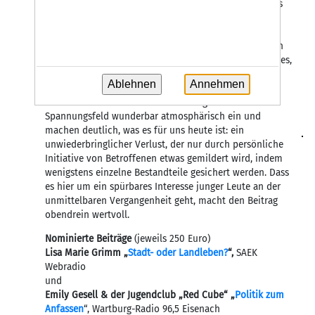
beschädigt, wurde abgerissen und soll durch ein neues
Bauwerk an anderer Stelle ersetzt werden. Der Beitrag
macht jedoch deutlich, dass es sich dabei um ein
architektonisch höchst interessantes, für Generationen
von Schülern und interessierten Erwachsenen prägendes,
ein für die Stadt Halle einmaliges und im regionalen
Ablehnen
Annehmen
Bewusstsein durchaus verankertes Stück Identität
handelte. Bericht und Interviews fangen dieses
Spannungsfeld wunderbar atmosphärisch ein und
machen deutlich, was es für uns heute ist: ein
unwiederbringlicher Verlust, der nur durch persönliche
Initiative von Betroffenen etwas gemildert wird, indem
wenigstens einzelne Bestandteile gesichert werden. Dass
es hier um ein spürbares Interesse junger Leute an der
unmittelbaren Vergangenheit geht, macht den Beitrag
obendrein wertvoll.
Nominierte Beiträge
(jeweils 250 Euro)
Lisa Marie Grimm „
Stadt- oder Landleben?
“,
SAEK
Webradio
und
Emily Gesell & der Jugendclub „Red Cube“ „
Politik zum
Anfassen
“, Wartburg-Radio 96,5 Eisenach