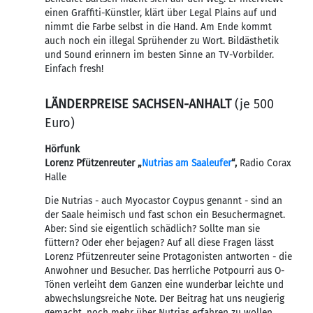
einen Graffiti-Künstler, klärt über Legal Plains auf und
nimmt die Farbe selbst in die Hand. Am Ende kommt
auch noch ein illegal Sprühender zu Wort. Bildästhetik
und Sound erinnern im besten Sinne an TV-Vorbilder.
Einfach fresh!
LÄNDERPREISE SACHSEN-ANHALT
(je 500
Euro)
Hörfunk
Lorenz Pfützenreuter „
Nutrias am Saaleufer
“,
Radio Corax
Halle
Die Nutrias - auch Myocastor Coypus genannt - sind an
der Saale heimisch und fast schon ein Besuchermagnet.
Aber: Sind sie eigentlich schädlich? Sollte man sie
füttern? Oder eher bejagen? Auf all diese Fragen lässt
Lorenz Pfützenreuter seine Protagonisten antworten - die
Anwohner und Besucher. Das herrliche Potpourri aus O-
Tönen verleiht dem Ganzen eine wunderbar leichte und
abwechslungsreiche Note. Der Beitrag hat uns neugierig
gemacht, noch mehr über Nutrias erfahren zu wollen.