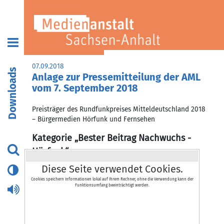
07.09.2018
Downloads
Anlage zur Pressemitteilung der AML
vom 7. September 2018
Preisträger des Rundfunkpreises Mitteldeutschland 2018
– Bürgermedien Hörfunk und Fernsehen
Kategorie „Bester Beitrag Nachwuchs -
Hörfunk“
Diese Seite verwendet Cookies.
1. Preis
(1.500 Euro)
Lilly Nerenz „
Das alte Planetarium – Abriss der
Cookies speichern Informationen lokal auf Ihrem Rechner, ohne die Verwendung kann der
Funktionsumfang beeinträchtigt werden.
Ostmoderne
“,
Radio Corax Halle
Eigentlich ein ganz gewöhnlicher Vorgang: Ein altes
Gebäude, obendrein durch Wassereinwirkung stark