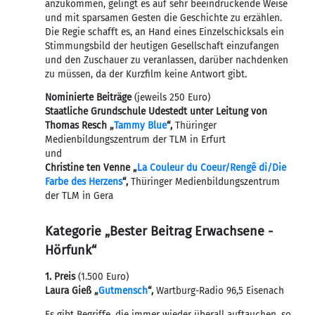
anzukommen, gelingt es auf sehr beein­druckende Weise
und mit sparsamen Gesten die Geschichte zu erzählen.
Die Regie schafft es, an Hand eines Einzelschicksals ein
Stimmungsbild der heutigen Gesellschaft einzufangen
und den Zuschauer zu veran­lassen, darüber nachdenken
zu müssen, da der Kurzfilm keine Antwort gibt.
Nominierte Beiträge
(jeweils 250 Euro)
Staatliche Grundschule Udestedt unter Leitung von
Thomas Resch „
Tammy Blue
“,
Thüringer
Medienbildungszentrum der TLM in Erfurt
und
Christine ten Venne „
La Couleur du Coeur/Rengê di/Die
Farbe des Herzens
“,
Thüringer Medienbildungszentrum
der TLM in Gera
Kategorie „Bester Beitrag Erwachsene -
Hörfunk“
1. Preis
(1.500 Euro)
Laura Gieß „
Gutmensch
“,
Wartburg-Radio 96,5 Eisenach
Es gibt Begriffe, die immer wieder überall auftauchen, so