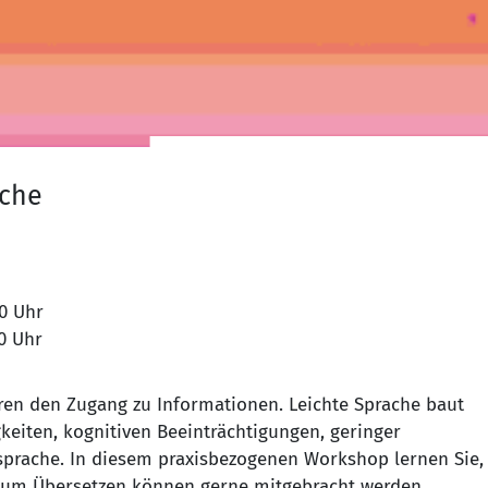
ache
26.11.2026 von 09:00 Uhr bis 16:00 Uhr
27.11.2026 von 09:00 Uhr bis 16:00 Uhr
ren den Zugang zu Informationen. Leichte Sprache baut
keiten, kognitiven Beeinträchtigungen, geringer
prache. In diesem praxisbezogenen Workshop lernen Sie,
te zum Übersetzen können gerne mitgebracht werden.