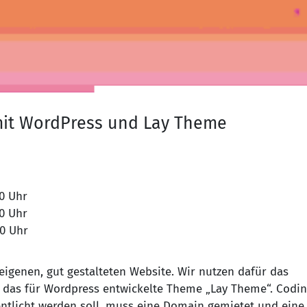
mit WordPress und Lay Theme
30.11.2026 von 09:00 Uhr bis 16:00 Uhr
01.12.2026 von 09:00 Uhr bis 16:00 Uhr
02.12.2026 von 09:00 Uhr bis 16:00 Uhr
 eigenen, gut gestalteten Website. Wir nutzen dafür das
as für Wordpress entwickelte Theme „Lay Theme“. Codi
fentlicht werden soll, muss eine Domain gemietet und eine