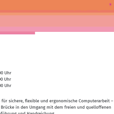
16.09.2026 von 09:00 Uhr bis 16:00 Uhr
17.09.2026 von 09:00 Uhr bis 16:00 Uhr
18.09.2026 von 09:00 Uhr bis 14:00 Uhr
für sichere, flexible und ergonomische Computerarbeit –
ine Brücke in den Umgang mit dem freien und quelloffenen
inführung und Handreichung.